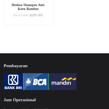
BELI SEKARANG
Heekea Shampoo Anti
Kutu Rambut
Rp
125.000
Rp
99.000
Pembayaran
Jam Operasional