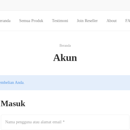
eranda
Semua Produk
Testimoni
Join Reseller
About
F
Beranda
Akun
pembelian Anda.
Masuk
Nama pengguna atau alamat email
*